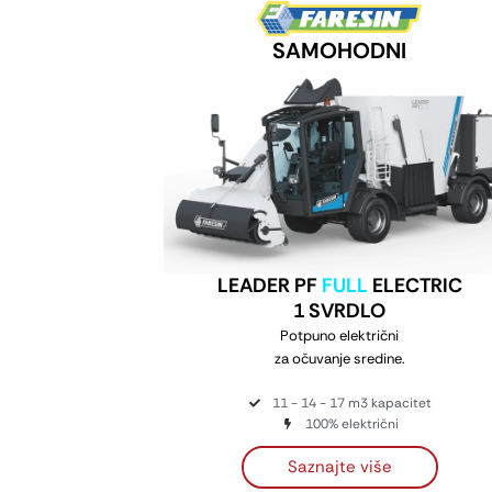
SAMOHODNI
LEADER PF
FULL
ELECTRIC
1 SVRDLO
Potpuno električni
za očuvanje sredine.
11 - 14 - 17 m3 kapacitet
100% električni
Saznajte više