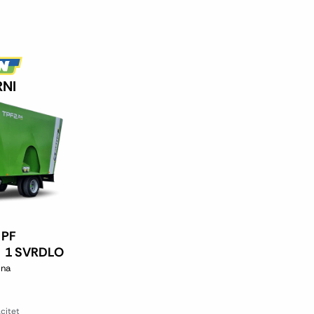
NI
 PF
1 SVRDLO
sna
citet