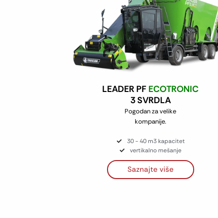
LEADER PF
ECOTRONIC
3 SVRDLA
Pogodan za velike
kompanije.
30 - 40 m3 kapacitet
vertikalno mešanje
Saznajte više