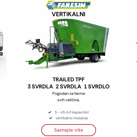
VERTIKALNI
TRAILED TPF
3 SVRDLA
2 SVRDLA
1 SVRDLO
Pogodan za farme
svih veličina.
5 - 45 m3 kapacitet
vertikalno mešanje
Saznajte više