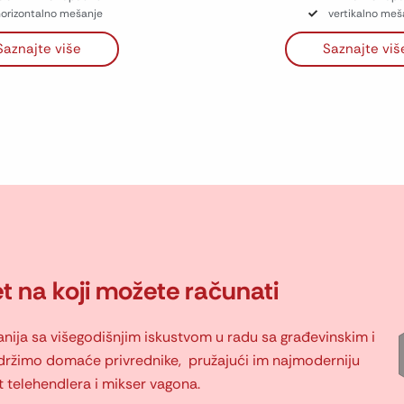
orizontalno mešanje
vertikalno meš
Saznajte više
Saznajte viš
tet na koji možete računati
ija sa višegodišnjim iskustvom u radu sa građevinskim i
držimo domaće privrednike, pružajući im najmoderniju
 telehendlera i mikser vagona.