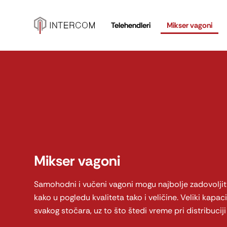
Пређи
на
Telehendleri
Mikser vagoni
садржај
Mikser vagoni
Samohodni i vučeni vagoni mogu najbolje zadovoljiti
kako u pogledu kvaliteta tako i veličine. Veliki kap
svakog stočara, uz to što štedi vreme pri distribuciji