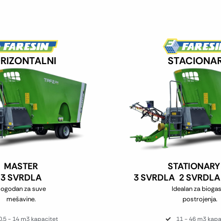
RIZONTALNI
STACIONAR
MASTER
STATIONARY
3 SVRDLA
3 SVRDLA
2 SVRDLA
ogodan za suve
Idealan za bioga
mešavine.
postrojenja.
0.5 - 14 m3 kapacitet
11 - 46 m3 kapa