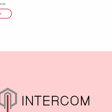
anje
e