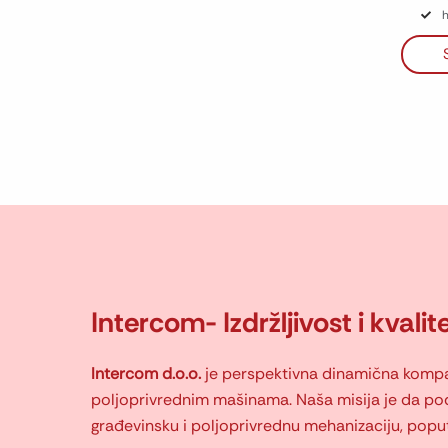
h
Intercom- Izdržljivost i kvali
Intercom d.o.o.
je perspektivna dinamična kompan
poljoprivrednim mašinama. Naša misija je da po
građevinsku i poljoprivrednu mehanizaciju, poput