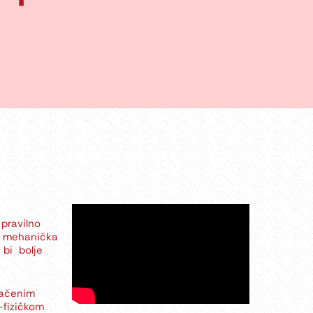
pravilno
o mehanička
bi bolje
načenim
-fizičkom