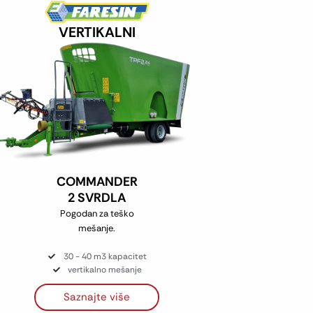
VERTIKALNI
COMMANDER
2 SVRDLA
Pogodan za teško
mešanje.
30 - 40 m3 kapacitet
vertikalno mešanje
Saznajte više