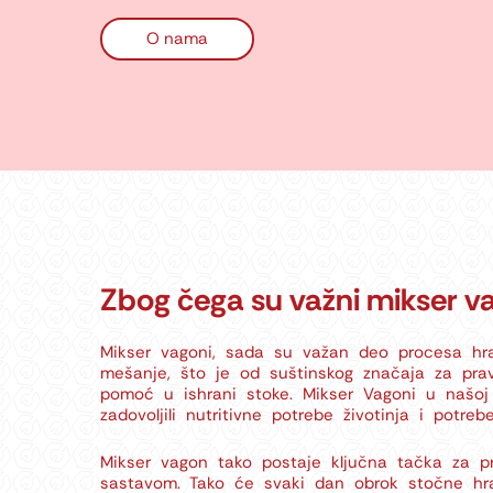
O nama
Zbog čega su važni mikser v
Mikser vagoni, sada su važan deo procesa hran
mešanje, što je od suštinskog značaja za pr
pomoć u ishrani stoke. Mikser Vagoni u našoj 
zadovoljili nutritivne potrebe životinja i potreb
Mikser vagon tako postaje ključna tačka za 
sastavom. Tako će svaki dan obrok stočne hran