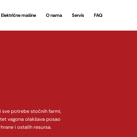
Električne mašine
O nama
Servis
FAQ
 sve potrebe stočnih farmi,
acitet vagona olakšava posao
 hrane i ostalih resursa.