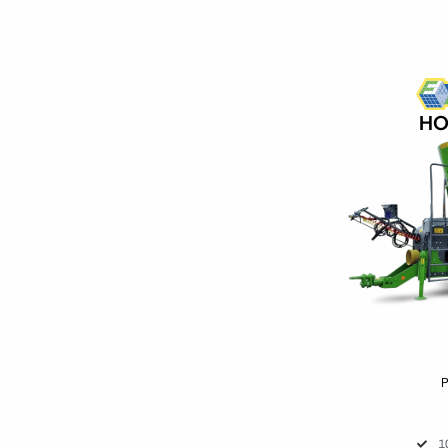
HO
P
1