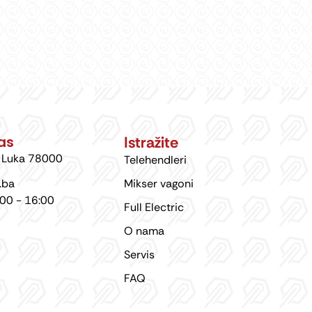
as
Istražite
a Luka 78000
Telehendleri
.ba
Mikser vagoni
:00 - 16:00
Full Electric
O nama
Servis
FAQ