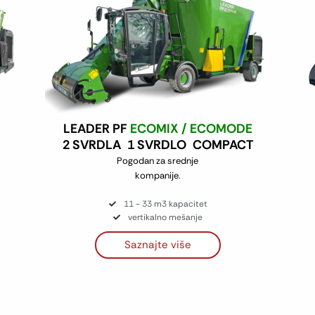
LEADER PF
ECOMIX / ECOMODE
2 SVRDLA
1 SVRDLO
COMPACT
Pogodan za srednje
kompanije.
11 - 33 m3 kapacitet
vertikalno mešanje
Saznajte više