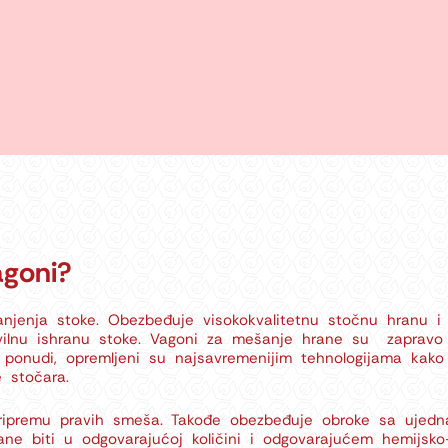
agoni?
jenja stoke. Obezbeđuje visokokvalitetnu stočnu hranu i 
avilnu ishranu stoke. Vagoni za mešanje hrane su zaprav
ponudi, opremljeni su najsavremenijim tehnologijama kako 
e stočara.
pripremu pravih smeša. Takođe obezbeđuje obroke sa ujed
e biti u odgovarajućoj količini i odgovarajućem hemijsko