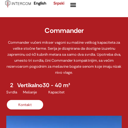
English
Srpski
Пређи
Изборник
на
садржај
Commander
Commander vučeni mikser vagoni su mašine velikog kapaciteta za
velike stočne farme. Serija je dizajnirana da dostigne izuzetnu
zapreminu od 40 kubnih metara sa samo dva svrdla. Upotreba dva,
umesto tri svrdla, čini Commander kompaktnijim, sa većim
rezervoarom pogodnim za mešavine bogate senom koje imaju nizak
nivo vlage.
2
Vertikalno
30 - 40 m³
Svrdla
Mešanje
Kapacitet
Kontakt