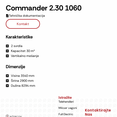
Commander 2.30 1060
Tehnička dokumentacija
Kontakt
Karakteristike
2 svrdla
Kapacitet 30 m³
Vertikalno mešanje
Dimenzije
Visina 3540 mm
Širina 2900 mm
Dužina 8294 mm
Istražite
Telehendleri
Mikser vagoni
Kontaktirajte
Nas
Full Electric