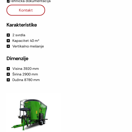
Tehnička dokumentacija
Kontakt
Karakteristike
2 svrdla
Kapacitet 40 m³
Vertikalno mešanje
Dimenzije
Visina 3920 mm
Širina 2900 mm
Dužina 8780 mm